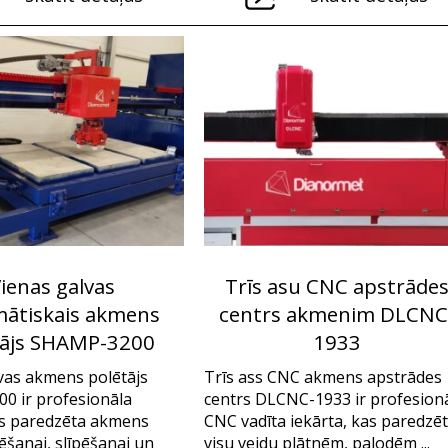
ienas galvas
Trīs asu CNC apstrāde
ātiskais akmens
centrs akmenim DLCNC
tājs SHAMP-3200
1933
vas akmens polētājs
Trīs ass CNC akmens apstrādes
0 ir profesionāla
centrs DLCNC-1933 ir profesion
as paredzēta akmens
CNC vadīta iekārta, kas paredzē
ēšanai, slīpēšanai un
visu veidu plātnēm, palodēm ...