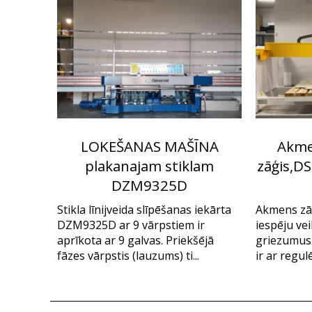
LOKEŠANAS MAŠĪNA
Akmen
plakanajam stiklam
zāģis,DS
DZM9325D
Stikla līnijveida slīpēšanas iekārta
Akmens zā
DZM9325D ar 9 vārpstiem ir
iespēju vei
aprīkota ar 9 galvas. Priekšējā
griezumus.
fāzes vārpstis (lauzums) ti...
ir ar regul