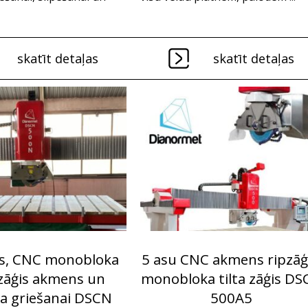
skatīt detaļas
skatīt detaļas
is, CNC monobloka
5 asu CNC akmens ripzāģi
 zāģis akmens un
monobloka tilta zāģis D
ta griešanai DSCN
500A5