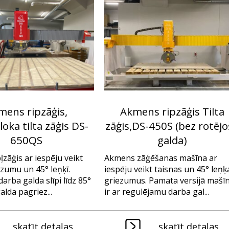
mens ripzāģis,
Akmens ripzāģis Tilta
ka tilta zāģis DS-
zāģis,DS-450S (bez rotējo
650QS
galda)
zāģis ar iespēju veikt
Akmens zāģēšanas mašīna ar
ezumu un 45° leņķī.
iespēju veikt taisnas un 45° leņķ
darba galda slīpi līdz 85°
griezumus. Pamata versijā mašī
lda pagriez...
ir ar regulējamu darba gal...
skatīt detaļas
skatīt detaļas