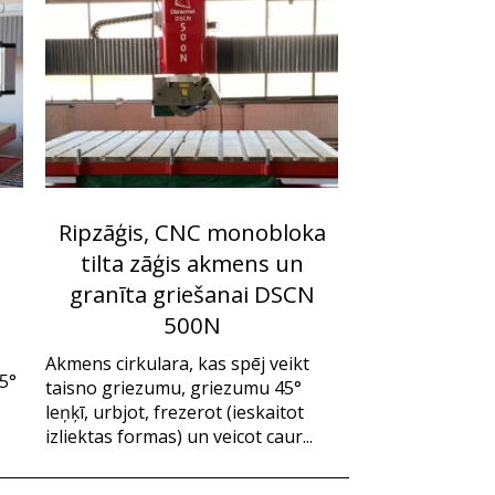
Ripzāģis, CNC monobloka
tilta zāģis akmens un
granīta griešanai DSCN
500N
Akmens cirkulara, kas spēj veikt
85°
taisno griezumu, griezumu 45°
leņķī, urbjot, frezerot (ieskaitot
izliektas formas) un veicot caur...