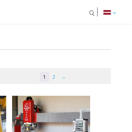
Meklēt
1
2
→