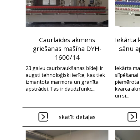
Caurlaides akmens
Iekārta 
griešanas mašīna DYH-
sānu a
1600/14
23 galvu caurbraukšanas bīdeļi ir
Iekārta ma
augsti tehnoloģiski ierīce, kas tiek
slīpēšanai 
izmantota marmora un granīta
piemērota
apstrādei. Tas ir daudzfunkc...
kvarca ak
un si...
skatīt detaļas