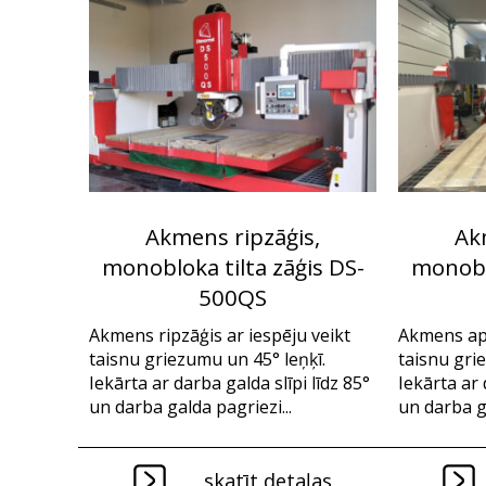
Akmens ripzāģis,
Ak
monobloka tilta zāģis DS-
monoblo
500QS
Akmens ripzāģis ar iespēju veikt
Akmens apļ
taisnu griezumu un 45° leņķī.
taisnu gri
Iekārta ar darba galda slīpi līdz 85°
Iekārta ar 
un darba galda pagriezi...
un darba ga
skatīt detaļas