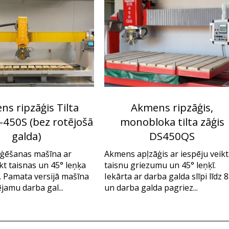
s ripzāģis Tilta
Akmens ripzāģis,
-450S (bez rotējošā
monobloka tilta zāģis
galda)
DS450QS
ģēšanas mašīna ar
Akmens apļzāģis ar iespēju veikt
kt taisnas un 45° leņķa
taisnu griezumu un 45° leņķī.
 Pamata versijā mašīna
Iekārta ar darba galda slīpi līdz 
ējamu darba gal...
un darba galda pagriez...