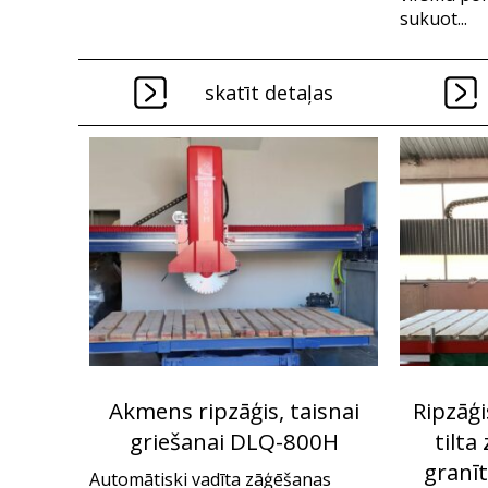
sukuot...
skatīt detaļas
Akmens ripzāģis, taisnai
Ripzāģ
griešanai DLQ-800H
tilta
granī
Automātiski vadīta zāģēšanas