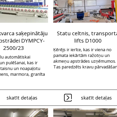
kvarca saķepinātāju
Statu celtnis, transport
pstrādei DYMPCY-
lifts D1000
2500/23
Ķērējs ir ierīce, kas ir viena no
pamata iekārtām ražotņu un
lu automātiskai
akmeņu apstrādes uzņēmumos.
un pulēšanai, kas ir
Tas paredzēts kravu pārvadāšan.
 taisnu un noapaļotu
mens, marmora, granīta
skatīt detaļas
skatīt detaļas