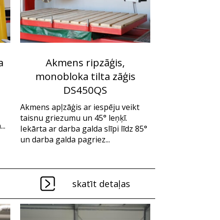
a
Akmens ripzāģis,
monobloka tilta zāģis
DS450QS
Akmens apļzāģis ar iespēju veikt
taisnu griezumu un 45° leņķī.
..
Iekārta ar darba galda slīpi līdz 85°
un darba galda pagriez...
skatīt detaļas