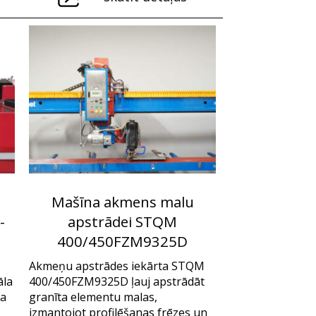
s
Mašīna akmens malu
-
apstrādei STQM
400/450FZM9325D
Akmeņu apstrādes iekārta STQM
āla
400/450FZM9325D ļauj apstrādāt
ta
granīta elementu malas,
izmantojot profilēšanas frēzes un