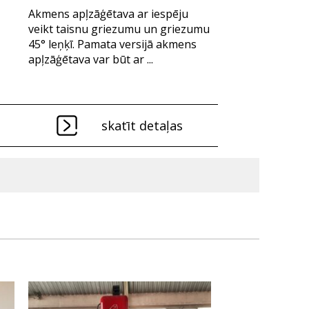
Akmens apļzāģētava ar iespēju
veikt taisnu griezumu un griezumu
45° leņķī. Pamata versijā akmens
apļzāģētava var būt ar ...
skatīt detaļas