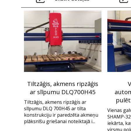
Tiltzāģis, akmens ripzāģis
V
ar slīpumu DLQ700H45
autom
pulē
Tiltzāģis, akmens ripzāģis ar
slīpumu DLQ 700H45 ar tilta
Vienas gal
konstrukciju ir paredzēta akmeņu
SHAMP-320
plāksnīšu griešanai noteiktajā i...
iekārta, k
virsmu pol