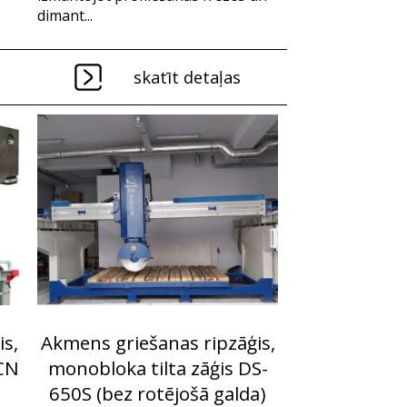
dimant...
skatīt detaļas
s,
Akmens griešanas ripzāģis,
SCN
monobloka tilta zāģis DS-
650S (bez rotējošā galda)