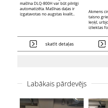
mašīna DLQ-800H var būt pilnīgi
automatizēta. Mašīnas daļas ir
Akmens cir
izgatavotas no augstas kvalit...
taisno gri
leņķī, urbj
izliektas f
skatīt detaļas
Labākais pārdevējs