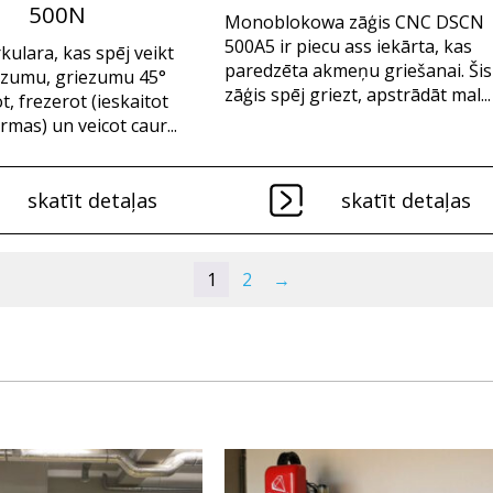
500N
Monoblokowa zāģis CNC DSCN
500A5 ir piecu ass iekārta, kas
kulara, kas spēj veikt
paredzēta akmeņu griešanai. Šis
ezumu, griezumu 45°
zāģis spēj griezt, apstrādāt mal...
ot, frezerot (ieskaitot
ormas) un veicot caur...
skatīt detaļas
skatīt detaļas
1
2
→