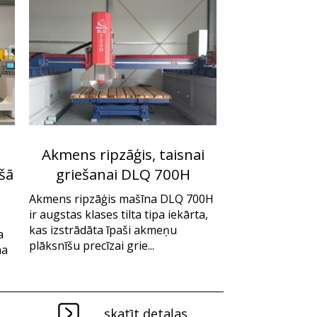
Akmens ripzāģis, taisnai
šā
griešanai DLQ 700H
Akmens ripzāģis mašīna DLQ 700H
ir augstas klases tilta tipa iekārta,
kas izstrādāta īpaši akmeņu
a
plāksnīšu precīzai grie...
na
skatīt detaļas