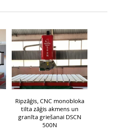
Ripzāģis, CNC monobloka
tilta zāģis akmens un
granīta griešanai DSCN
500N