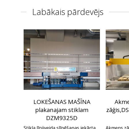
Labākais pārdevējs
LOKEŠANAS MAŠĪNA
Akmen
plakanajam stiklam
zāģis,DS
DZM9325D
Stikla līnijveida slīpēšanas iekārta
Akmens zā