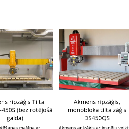
s ripzāģis Tilta
Akmens ripzāģis,
-450S (bez rotējošā
monobloka tilta zāģis
galda)
DS450QS
ģēšanas mašīna ar
Akmens apļzāģis ar iespēju veikt