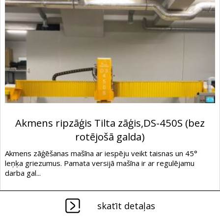
Akmens ripzāģis Tilta zāģis,DS-450S (bez
rotējošā galda)
Akmens zāģēšanas mašīna ar iespēju veikt taisnas un 45°
leņķa griezumus. Pamata versijā mašīna ir ar regulējamu
darba gal...
skatīt detaļas