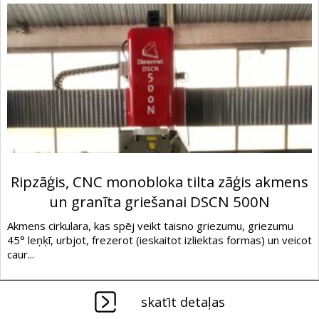
Ripzāģis, CNC monobloka tilta zāģis akmens
un granīta griešanai DSCN 500N
Akmens cirkulara, kas spēj veikt taisno griezumu, griezumu
45° leņķī, urbjot, frezerot (ieskaitot izliektas formas) un veicot
caur...
skatīt detaļas