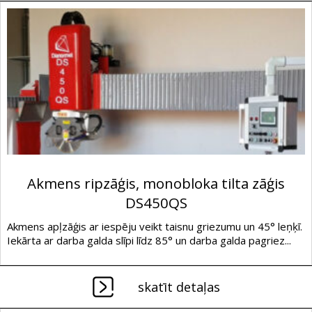
Akmens ripzāģis, monobloka tilta zāģis
DS450QS
Akmens apļzāģis ar iespēju veikt taisnu griezumu un 45° leņķī.
Iekārta ar darba galda slīpi līdz 85° un darba galda pagriez...
skatīt detaļas