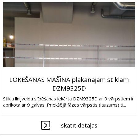
LOKEŠANAS MAŠĪNA plakanajam stiklam
DZM9325D
Stikla līnijveida slīpēšanas iekārta DZM9325D ar 9 vārpstiem ir
aprīkota ar 9 galvas. Priekšējā fāzes vārpstis (lauzums) ti...
skatīt detaļas