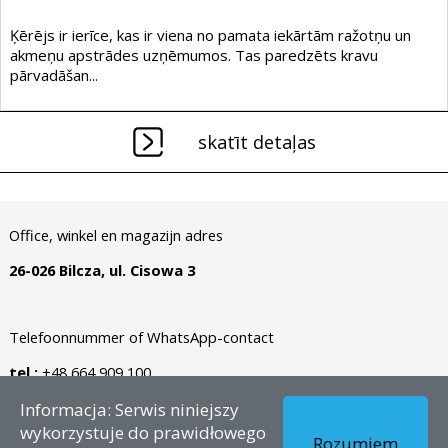
Ķērējs ir ierīce, kas ir viena no pamata iekārtām ražotņu un
akmeņu apstrādes uzņēmumos. Tas paredzēts kravu
pārvadāšan...
skatīt detaļas
Office, winkel en magazijn adres
26-026 Bilcza, ul. Cisowa 3
Telefoonnummer of WhatsApp-contact
tel.:
+48 664 909 100
Informacja: Serwis niniejszy
Autortiesības © 2026 - LV – Dianormet - Visas tiesības
wykorzystuje do prawidłowego
Rozumiem
aizsargātas.