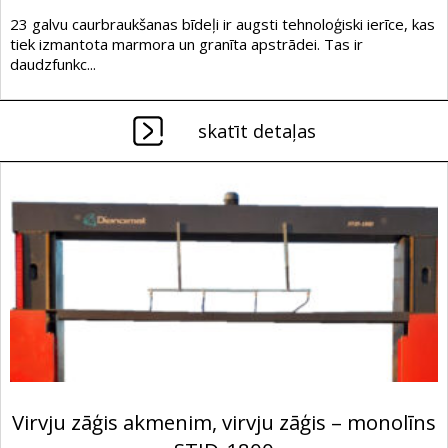
23 galvu caurbraukšanas bīdeļi ir augsti tehnoloģiski ierīce, kas
tiek izmantota marmora un granīta apstrādei. Tas ir
daudzfunkc...
skatīt detaļas
Virvju zāģis akmenim, virvju zāģis – monolīns