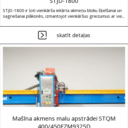
STJD-1800
STJD-1800 ir ļoti vienkārša iekārta akmeņu bloku šķelšanai un
sagriešanai plāksnēs, izmantojot vienkāršus griezumus ar vie...
skatīt detaļas
Mašīna akmens malu apstrādei STQM
400/450FZM9325D