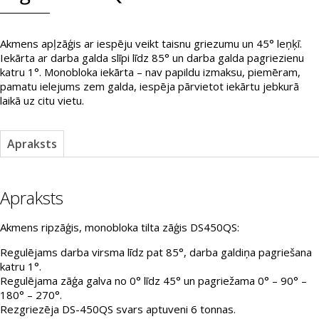
Akmens apļzāģis ar iespēju veikt taisnu griezumu un 45° leņķī.
Iekārta ar darba galda slīpi līdz 85° un darba galda pagriezienu
katru 1°. Monobloka iekārta – nav papildu izmaksu, piemēram,
pamatu ielejums zem galda, iespēja pārvietot iekārtu jebkurā
laikā uz citu vietu.
Apraksts
Apraksts
Akmens ripzāģis, monobloka tilta zāģis DS450QS:
Regulējams darba virsma līdz pat 85°, darba galdiņa pagriešana
katru 1°.
Regulējama zāģa galva no 0° līdz 45° un pagriežama 0° – 90° –
180° – 270°.
Rezgriezēja DS-450QS svars aptuveni 6 tonnas.