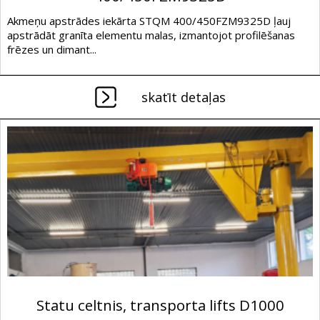
Akmeņu apstrādes iekārta STQM 400/450FZM9325D ļauj
apstrādāt granīta elementu malas, izmantojot profilēšanas
frēzes un dimant...
skatīt detaļas
Statu celtnis, transporta lifts D1000