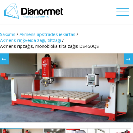
Sākums
/
Akmens apstrādes iekārtas
/
Akmens riņķveida zāģi, tiltzāģi
/
Akmens ripzāģis, monobloka tilta zāģis DS450QS