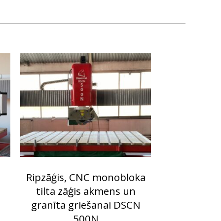
Ripzāģis, CNC monobloka
tilta zāģis akmens un
granīta griešanai DSCN
500N