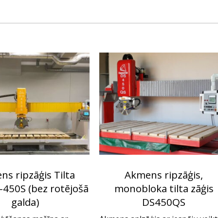
s ripzāģis Tilta
Akmens ripzāģis,
-450S (bez rotējošā
monobloka tilta zāģis
galda)
DS450QS