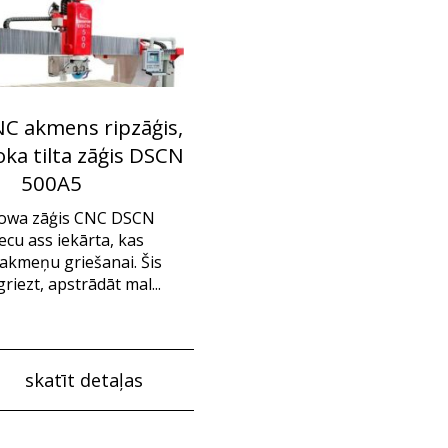
NC akmens ripzāģis,
ka tilta zāģis DSCN
500A5
owa zāģis CNC DSCN
ecu ass iekārta, kas
akmeņu griešanai. Šis
griezt, apstrādāt mal...
skatīt detaļas