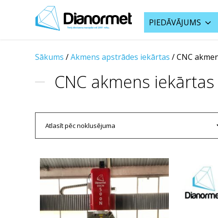
PIEDĀVĀJUMS
Sākums
/
Akmens apstrādes iekārtas
/
CNC akmens
CNC akmens iekārtas