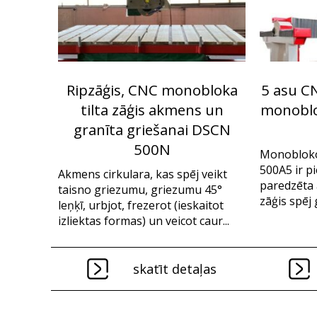
Ripzāģis, CNC monobloka
5 asu C
tilta zāģis akmens un
monoblo
granīta griešanai DSCN
500N
Monoblok
500A5 ir pi
Akmens cirkulara, kas spēj veikt
paredzēta 
taisno griezumu, griezumu 45°
zāģis spēj 
leņķī, urbjot, frezerot (ieskaitot
izliektas formas) un veicot caur...
skatīt detaļas