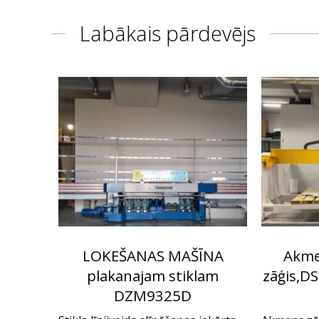
Labākais pārdevējs
LOKEŠANAS MAŠĪNA
Akmen
plakanajam stiklam
zāģis,DS
DZM9325D