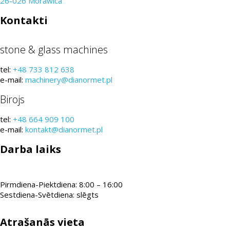
26-026 Morawica
Kontakti
stone & glass machines
tel:
+48 733 812 638
e-mail:
machinery@dianormet.pl
Birojs
tel:
+48 664 909 100
e-mail:
kontakt@dianormet.pl
Darba laiks
Pirmdiena-Piektdiena: 8:00 – 16:00
Sestdiena-Svētdiena: slēgts
Atrašanās vieta