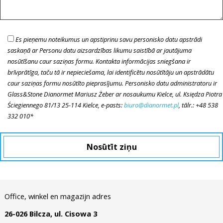
Es pieņemu noteikumus un apstiprinu savu personisko datu apstrādi
saskaņā ar Personu datu aizsardzības likumu saistībā ar jautājuma
nosūtīšanu caur saziņas formu. Kontakta informācijas sniegšana ir
brīvprātīga, taču tā ir nepieciešama, lai identificētu nosūtītāju un apstrādātu
caur saziņas formu nosūtīto pieprasījumu. Personisko datu administratoru ir
Glass&Stone Dianormet Mariusz Żeber ar nosaukumu Kielce, ul. Księdza Piotra
Ściegiennego 81/13 25-114 Kielce, e-pasts:
biuro@dianormet.pl
, tālr.: +48 538
332 010*
Office, winkel en magazijn adres
26-026 Bilcza, ul. Cisowa 3