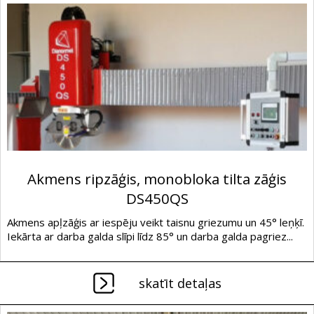
Akmens ripzāģis, monobloka tilta zāģis
DS450QS
Akmens apļzāģis ar iespēju veikt taisnu griezumu un 45° leņķī.
Iekārta ar darba galda slīpi līdz 85° un darba galda pagriez...
skatīt detaļas