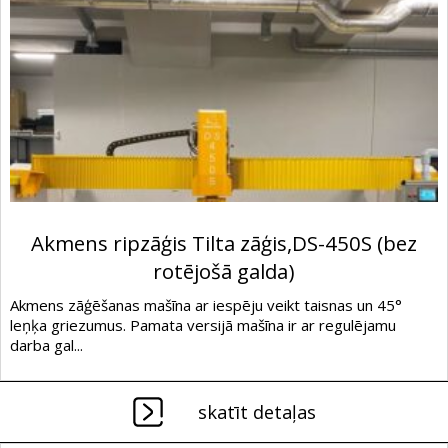
Akmens ripzāģis Tilta zāģis,DS-450S (bez
rotējošā galda)
Akmens zāģēšanas mašīna ar iespēju veikt taisnas un 45°
leņķa griezumus. Pamata versijā mašīna ir ar regulējamu
darba gal...
skatīt detaļas