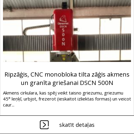
Ripzāģis, CNC monobloka tilta zāģis akmens
un granīta griešanai DSCN 500N
Akmens cirkulara, kas spēj veikt taisno griezumu, griezumu
45° leņķī, urbjot, frezerot (ieskaitot izliektas formas) un veicot
caur...
skatīt detaļas