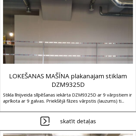
LOKEŠANAS MAŠĪNA plakanajam stiklam
DZM9325D
Stikla līnijveida slīpēšanas iekārta DZM9325D ar 9 vārpstiem ir
aprīkota ar 9 galvas. Priekšējā fāzes vārpstis (lauzums) ti...
skatīt detaļas