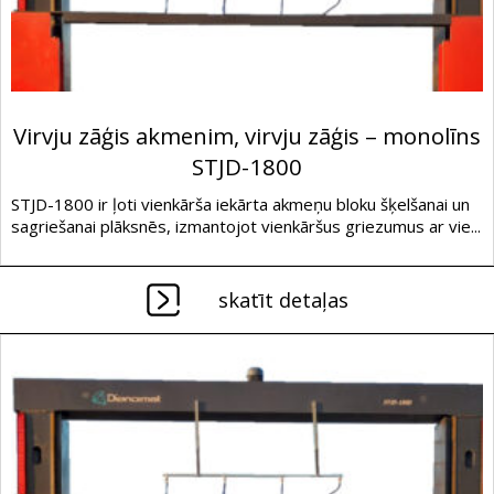
Virvju zāģis akmenim, virvju zāģis – monolīns
STJD-1800
STJD-1800 ir ļoti vienkārša iekārta akmeņu bloku šķelšanai un
sagriešanai plāksnēs, izmantojot vienkāršus griezumus ar vie...
skatīt detaļas