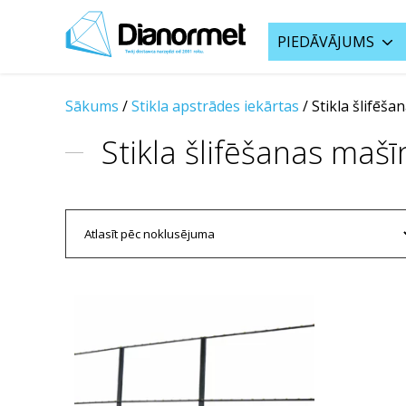
PIEDĀVĀJUMS
Sākums
/
Stikla apstrādes iekārtas
/
Stikla šlifēš
Stikla šlifēšanas mašī