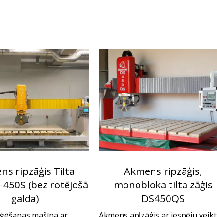
s ripzāģis Tilta
Akmens ripzāģis,
-450S (bez rotējošā
monobloka tilta zāģis
galda)
DS450QS
ģēšanas mašīna ar
Akmens apļzāģis ar iespēju veikt