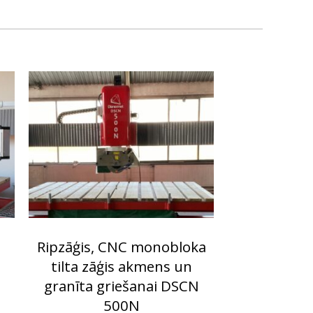
Ripzāģis, CNC monobloka
tilta zāģis akmens un
granīta griešanai DSCN
500N