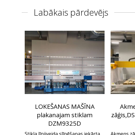
Labākais pārdevējs
LOKEŠANAS MAŠĪNA
Akmen
plakanajam stiklam
zāģis,DS
DZM9325D
Stikla līnijveida slīpēšanas iekārta
Akmens zā