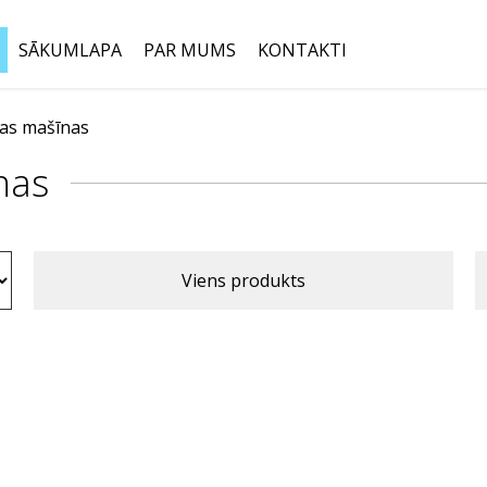
SĀKUMLAPA
PAR MUMS
KONTAKTI
anas mašīnas
Meklēt:
nas
Viens produkts