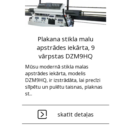
Plakana stikla malu
apstrādes iekārta, 9
vārpstas DZM9HQ
Mūsu modernā stikla malas
apstrādes iekārta, modelis
DZM9HQ, ir izstrādāta, lai precīzi
slīpētu un pulētu taisnas, plaknas
st...
skatīt detaļas