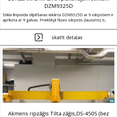
DZM9325D
Stikla līnijveida slīpēšanas iekārta DZM9325D ar 9 vārpstiem ir
aprīkota ar 9 galvas. Priekšējā fāzes vārpstis (lauzums) ti...
skatīt detaļas
Akmens ripzāģis Tilta zāģis,DS-450S (bez