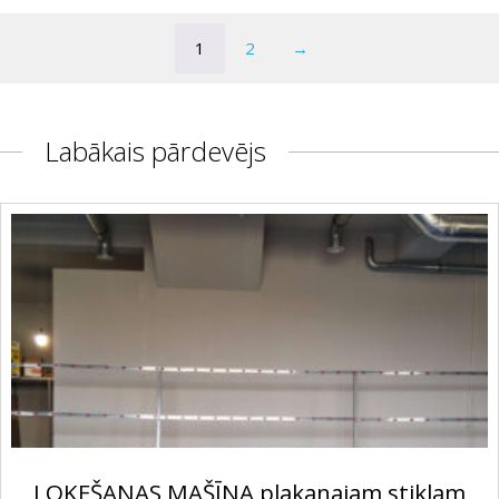
1
2
→
Labākais pārdevējs
LOKEŠANAS MAŠĪNA plakanajam stiklam