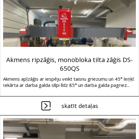
Akmens ripzāģis, monobloka tilta zāģis DS-
650QS
Akmens apļzāģis ar iespēju veikt taisnu griezumu un 45° leņķī.
Iekārta ar darba galda slīpi līdz 85° un darba galda pagriez...
skatīt detaļas