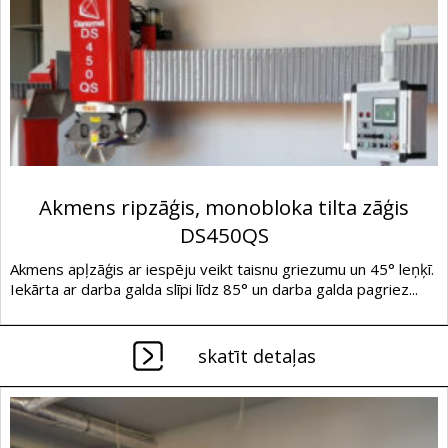
Akmens ripzāģis, monobloka tilta zāģis
DS450QS
Akmens apļzāģis ar iespēju veikt taisnu griezumu un 45° leņķī.
Iekārta ar darba galda slīpi līdz 85° un darba galda pagriez...
skatīt detaļas