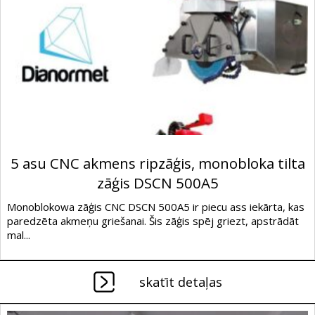
5 asu CNC akmens ripzāģis, monobloka tilta
zāģis DSCN 500A5
Monoblokowa zāģis CNC DSCN 500A5 ir piecu ass iekārta, kas
paredzēta akmeņu griešanai. Šis zāģis spēj griezt, apstrādāt
mal...
skatīt detaļas