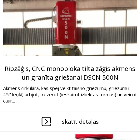
Ripzāģis, CNC monobloka tilta zāģis akmens
un granīta griešanai DSCN 500N
Akmens cirkulara, kas spēj veikt taisno griezumu, griezumu
45° leņķī, urbjot, frezerot (ieskaitot izliektas formas) un veicot
caur...
skatīt detaļas