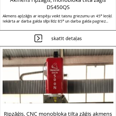
DS450QS
Akmens apļzāģis ar iespēju veikt taisnu griezumu un 45° leņķī.
Iekārta ar darba galda slīpi līdz 85° un darba galda pagriez...
skatīt detaļas
Ripzāģis, CNC monobloka tilta zāģis akmens