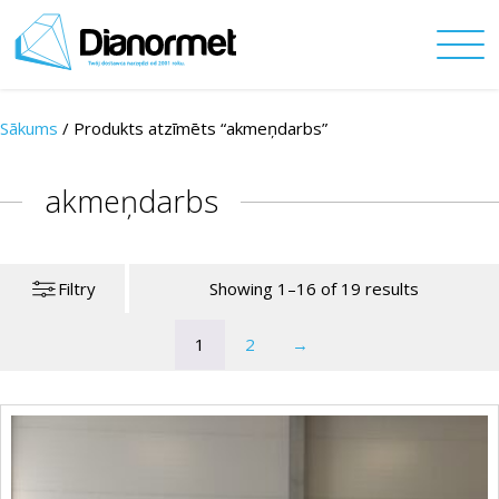
Sākums
/
Produkts atzīmēts “akmeņdarbs”
akmeņdarbs
Filtry
Showing 1–16 of 19 results
1
2
→