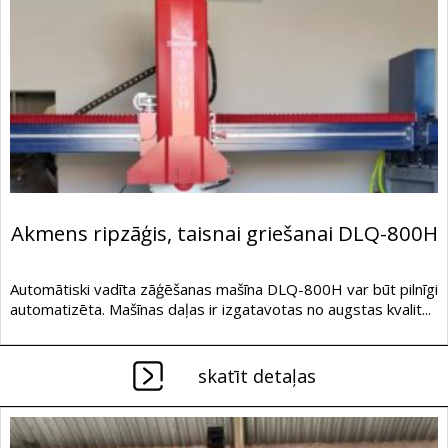
Akmens ripzāģis, taisnai griešanai DLQ-800H
Automātiski vadīta zāģēšanas mašīna DLQ-800H var būt pilnīgi
automatizēta. Mašīnas daļas ir izgatavotas no augstas kvalit...
skatīt detaļas