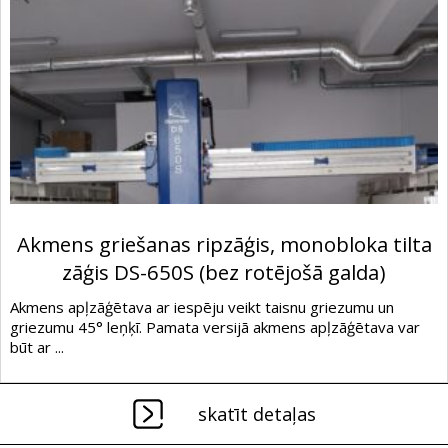
Akmens griešanas ripzāģis, monobloka tilta
zāģis DS-650S (bez rotējošā galda)
Akmens apļzāģētava ar iespēju veikt taisnu griezumu un
griezumu 45° leņķī. Pamata versijā akmens apļzāģētava var
būt ar ...
skatīt detaļas