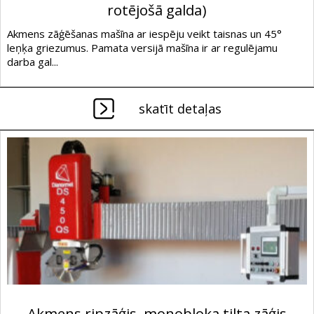
rotējošā galda)
Akmens zāģēšanas mašīna ar iespēju veikt taisnas un 45°
leņķa griezumus. Pamata versijā mašīna ir ar regulējamu
darba gal...
skatīt detaļas
Akmens ripzāģis, monobloka tilta zāģis