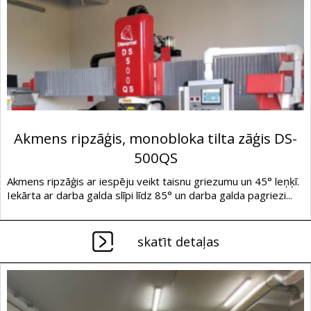
Akmens ripzāģis, monobloka tilta zāģis DS-
500QS
Akmens ripzāģis ar iespēju veikt taisnu griezumu un 45° leņķī.
Iekārta ar darba galda slīpi līdz 85° un darba galda pagriezi...
skatīt detaļas