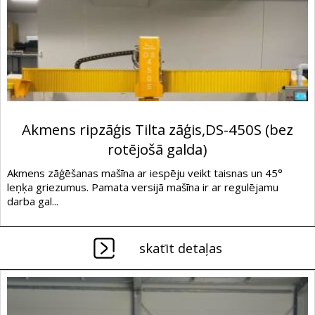
Akmens ripzāģis Tilta zāģis,DS-450S (bez
rotējošā galda)
Akmens zāģēšanas mašīna ar iespēju veikt taisnas un 45°
leņķa griezumus. Pamata versijā mašīna ir ar regulējamu
darba gal...
skatīt detaļas