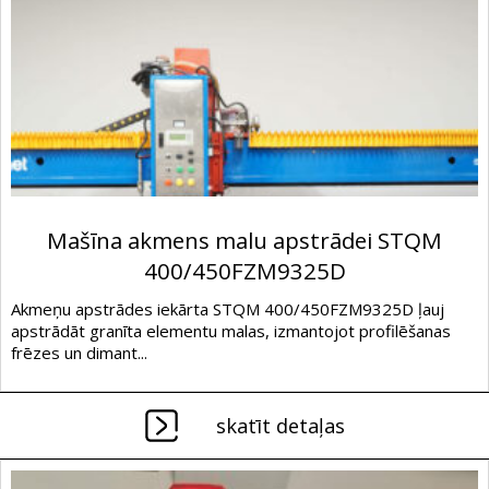
Mašīna akmens malu apstrādei STQM
400/450FZM9325D
Akmeņu apstrādes iekārta STQM 400/450FZM9325D ļauj
apstrādāt granīta elementu malas, izmantojot profilēšanas
frēzes un dimant...
skatīt detaļas