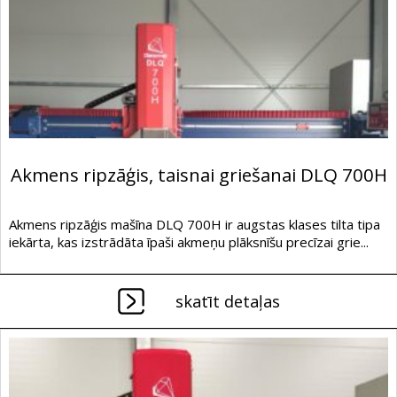
Akmens ripzāģis, taisnai griešanai DLQ 700H
Akmens ripzāģis mašīna DLQ 700H ir augstas klases tilta tipa
iekārta, kas izstrādāta īpaši akmeņu plāksnīšu precīzai grie...
skatīt detaļas