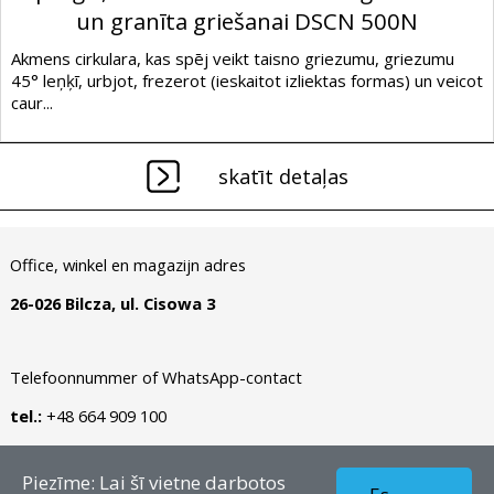
un granīta griešanai DSCN 500N
Akmens cirkulara, kas spēj veikt taisno griezumu, griezumu
45° leņķī, urbjot, frezerot (ieskaitot izliektas formas) un veicot
caur...
skatīt detaļas
Office, winkel en magazijn adres
26-026 Bilcza, ul. Cisowa 3
Telefoonnummer of WhatsApp-contact
tel.:
+48 664 909 100
Autortiesības © 2026 - LV – Dianormet - Visas tiesības
Piezīme: Lai šī vietne darbotos