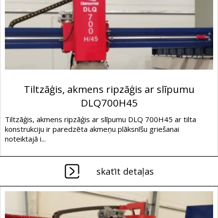
Tiltzāģis, akmens ripzāģis ar slīpumu
DLQ700H45
Tiltzāģis, akmens ripzāģis ar slīpumu DLQ 700H45 ar tilta
konstrukciju ir paredzēta akmeņu plāksnīšu griešanai
noteiktajā i...
skatīt detaļas