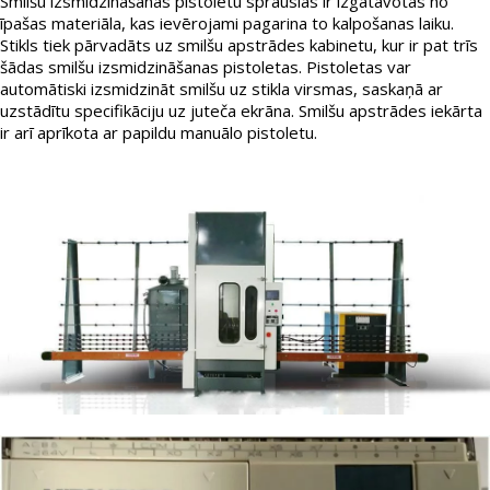
Smilšu izsmidzināšanas pistoletu sprauslas ir izgatavotas no
īpašas materiāla, kas ievērojami pagarina to kalpošanas laiku.
Stikls tiek pārvadāts uz smilšu apstrādes kabinetu, kur ir pat trīs
šādas smilšu izsmidzināšanas pistoletas. Pistoletas var
automātiski izsmidzināt smilšu uz stikla virsmas, saskaņā ar
uzstādītu specifikāciju uz juteča ekrāna. Smilšu apstrādes iekārta
ir arī aprīkota ar papildu manuālo pistoletu.