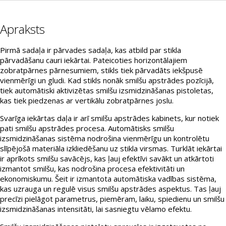
Apraksts
Pirmā sadaļa ir pārvades sadaļa, kas atbild par stikla
pārvadāšanu cauri iekārtai. Pateicoties horizontālajiem
zobratpārnes pārnesumiem, stikls tiek pārvadāts iekšpusē
vienmērīgi un gludi. Kad stikls nonāk smilšu apstrādes pozīcijā,
tiek automātiski aktivizētas smilšu izsmidzināšanas pistoletas,
kas tiek piedzenas ar vertikālu zobratpārnes joslu.
Svarīga iekārtas daļa ir arī smilšu apstrādes kabinets, kur notiek
pati smilšu apstrādes procesa. Automātisks smilšu
izsmidzināšanas sistēma nodrošina vienmērīgu un kontrolētu
slīpējošā materiāla izkliedēšanu uz stikla virsmas. Turklāt iekārtai
ir aprīkots smilšu savācējs, kas ļauj efektīvi savākt un atkārtoti
izmantot smilšu, kas nodrošina procesa efektivitāti un
ekonomiskumu. Šeit ir izmantota automātiska vadības sistēma,
kas uzrauga un regulē visus smilšu apstrādes aspektus. Tas ļauj
precīzi pielāgot parametrus, piemēram, laiku, spiedienu un smilšu
izsmidzināšanas intensitāti, lai sasniegtu vēlamo efektu.