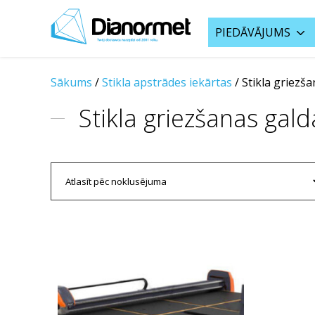
PIEDĀVĀJUMS
Sākums
/
Stikla apstrādes iekārtas
/
Stikla griezš
Stikla griezšanas gald