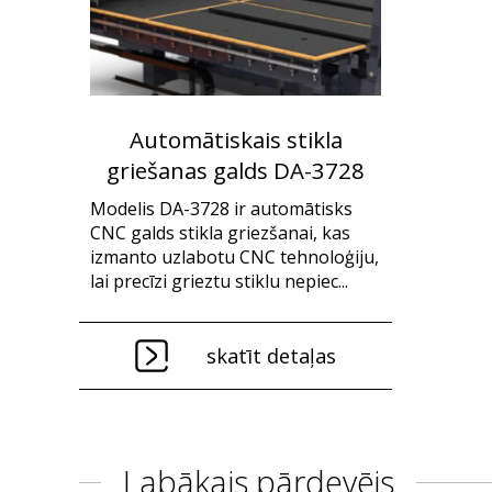
Automātiskais stikla
griešanas galds DA-3728
Modelis DA-3728 ir automātisks
CNC galds stikla griezšanai, kas
izmanto uzlabotu CNC tehnoloģiju,
lai precīzi grieztu stiklu nepiec...
skatīt detaļas
Labākais pārdevējs