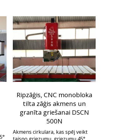
Ripzāģis, CNC monobloka
tilta zāģis akmens un
granīta griešanai DSCN
500N
Akmens cirkulara, kas spēj veikt
85°
taisno griezumu, griezumu 45°