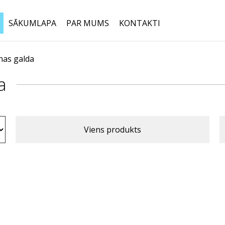
SĀKUMLAPA
PAR MUMS
KONTAKTI
anas galda
Meklēt:
a
Viens produkts