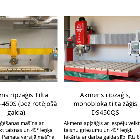
s ripzāģis Tilta
Akmens ripzāģis,
-450S (bez rotējošā
monobloka tilta zāģis
galda)
DS450QS
ģēšanas mašīna ar
Akmens apļzāģis ar iespēju veikt
kt taisnas un 45° leņķa
taisnu griezumu un 45° leņķī.
 Pamata versijā mašīna
Iekārta ar darba galda slīpi līdz 