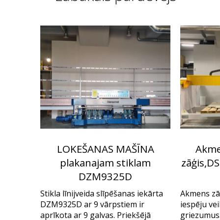
LOKEŠANAS MAŠĪNA
Akmen
plakanajam stiklam
zāģis,DS
DZM9325D
Stikla līnijveida slīpēšanas iekārta
Akmens zā
DZM9325D ar 9 vārpstiem ir
iespēju vei
aprīkota ar 9 galvas. Priekšējā
griezumus.