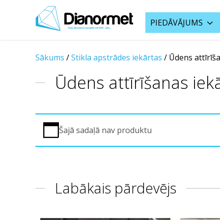
PIEDĀVĀJUMS
Sākums
/
Stikla apstrādes iekārtas
/
Ūdens attīrīš
Ūdens attīrīšanas iek
Šajā sadaļā nav produktu
Labākais pārdevējs