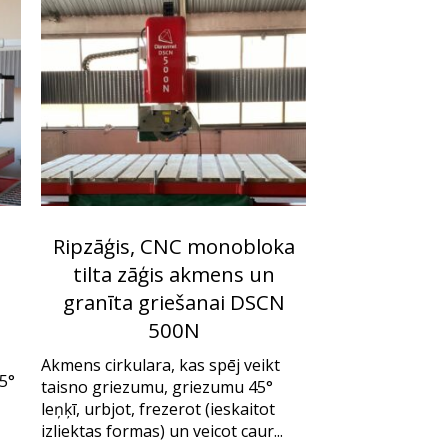
Ripzāģis, CNC monobloka
tilta zāģis akmens un
granīta griešanai DSCN
500N
Akmens cirkulara, kas spēj veikt
85°
taisno griezumu, griezumu 45°
leņķī, urbjot, frezerot (ieskaitot
izliektas formas) un veicot caur...