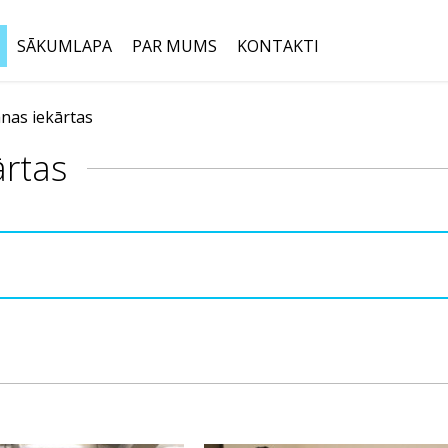
SĀKUMLAPA
PAR MUMS
KONTAKTI
anas iekārtas
Meklēt:
ārtas