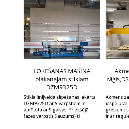
LOKEŠANAS MAŠĪNA
Akmen
plakanajam stiklam
zāģis,DS
DZM9325D
Stikla līnijveida slīpēšanas iekārta
Akmens zā
DZM9325D ar 9 vārpstiem ir
iespēju vei
aprīkota ar 9 galvas. Priekšējā
griezumus.
fāzes vārpstis (lauzums) ti...
ir ar regul