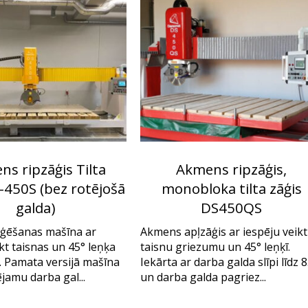
s ripzāģis Tilta
Akmens ripzāģis,
-450S (bez rotējošā
monobloka tilta zāģis
galda)
DS450QS
ģēšanas mašīna ar
Akmens apļzāģis ar iespēju veikt
kt taisnas un 45° leņķa
taisnu griezumu un 45° leņķī.
 Pamata versijā mašīna
Iekārta ar darba galda slīpi līdz 
ējamu darba gal...
un darba galda pagriez...