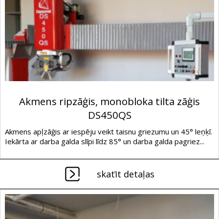
Akmens ripzāģis, monobloka tilta zāģis
DS450QS
Akmens apļzāģis ar iespēju veikt taisnu griezumu un 45° leņķī.
Iekārta ar darba galda slīpi līdz 85° un darba galda pagriez...
skatīt detaļas