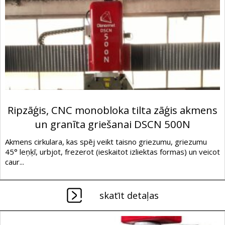
Ripzāģis, CNC monobloka tilta zāģis akmens
un granīta griešanai DSCN 500N
Akmens cirkulara, kas spēj veikt taisno griezumu, griezumu
45° leņķī, urbjot, frezerot (ieskaitot izliektas formas) un veicot
caur...
skatīt detaļas