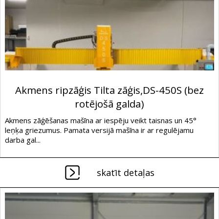
Akmens ripzāģis Tilta zāģis,DS-450S (bez
rotējošā galda)
Akmens zāģēšanas mašīna ar iespēju veikt taisnas un 45°
leņķa griezumus. Pamata versijā mašīna ir ar regulējamu
darba gal...
skatīt detaļas