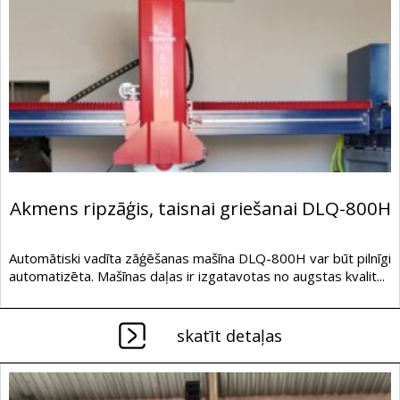
Akmens ripzāģis, taisnai griešanai DLQ-800H
Automātiski vadīta zāģēšanas mašīna DLQ-800H var būt pilnīgi
automatizēta. Mašīnas daļas ir izgatavotas no augstas kvalit...
skatīt detaļas