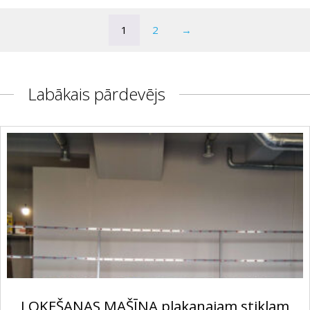
1
2
→
Labākais pārdevējs
LOKEŠANAS MAŠĪNA plakanajam stiklam