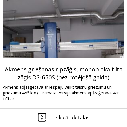
Akmens griešanas ripzāģis, monobloka tilta
zāģis DS-650S (bez rotējošā galda)
Akmens apļzāģētava ar iespēju veikt taisnu griezumu un
griezumu 45° leņķī. Pamata versijā akmens apļzāģētava var
būt ar ...
skatīt detaļas