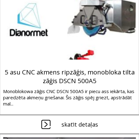
5 asu CNC akmens ripzāģis, monobloka tilta
zāģis DSCN 500A5
Monoblokowa zāģis CNC DSCN 500A5 ir piecu ass iekārta, kas
paredzēta akmeņu griešanai. Šis zāģis spēj griezt, apstrādāt
mal...
skatīt detaļas