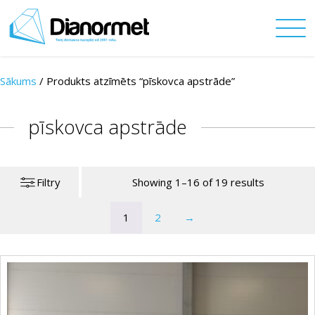
Sākums
/
Produkts atzīmēts “pīskovca apstrāde”
pīskovca apstrāde
Filtry
Showing 1–16 of 19 results
1
2
→