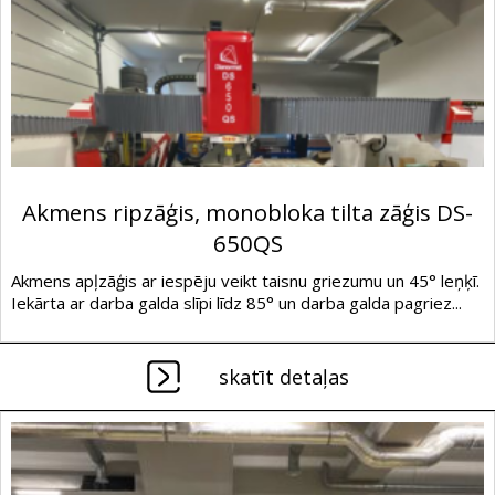
Akmens ripzāģis, monobloka tilta zāģis DS-
650QS
Akmens apļzāģis ar iespēju veikt taisnu griezumu un 45° leņķī.
Iekārta ar darba galda slīpi līdz 85° un darba galda pagriez...
skatīt detaļas