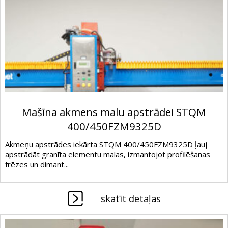
Mašīna akmens malu apstrādei STQM
400/450FZM9325D
Akmeņu apstrādes iekārta STQM 400/450FZM9325D ļauj
apstrādāt granīta elementu malas, izmantojot profilēšanas
frēzes un dimant...
skatīt detaļas