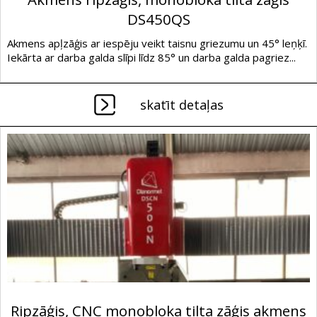
DS450QS
Akmens apļzāģis ar iespēju veikt taisnu griezumu un 45° leņķī.
Iekārta ar darba galda slīpi līdz 85° un darba galda pagriez...
skatīt detaļas
Ripzāģis, CNC monobloka tilta zāģis akmens