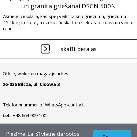
un granīta griešanai DSCN 500N
Akmens cirkulara, kas spēj veikt taisno griezumu, griezumu
45° leņķī, urbjot, frezerot (ieskaitot izliektas formas) un veicot
caur...
skatīt detaļas
Office, winkel en magazijn adres
26-026 Bilcza, ul. Cisowa 3
Telefoonnummer of WhatsApp-contact
tel.:
+48 664 909 100
Autortiesības © 2026 - LV – Dianormet - Visas tiesības
Piezīme: Lai šī vietne darbotos