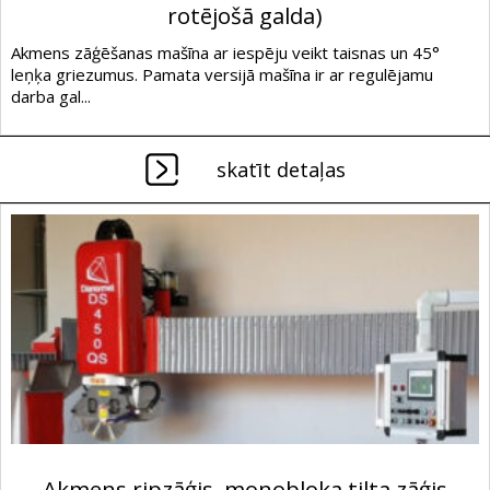
rotējošā galda)
Akmens zāģēšanas mašīna ar iespēju veikt taisnas un 45°
leņķa griezumus. Pamata versijā mašīna ir ar regulējamu
darba gal...
skatīt detaļas
Akmens ripzāģis, monobloka tilta zāģis