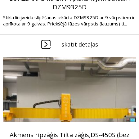
DZM9325D
Stikla līnijveida slīpēšanas iekārta DZM9325D ar 9 vārpstiem ir
aprīkota ar 9 galvas. Priekšējā fāzes vārpstis (lauzums) ti...
skatīt detaļas
Akmens ripzāģis Tilta zāģis,DS-450S (bez