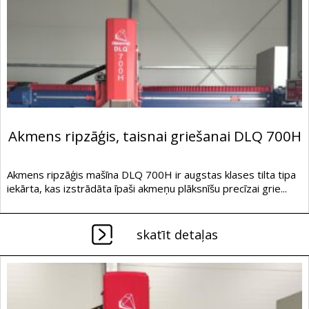
Akmens ripzāģis, taisnai griešanai DLQ 700H
Akmens ripzāģis mašīna DLQ 700H ir augstas klases tilta tipa
iekārta, kas izstrādāta īpaši akmeņu plāksnīšu precīzai grie...
skatīt detaļas