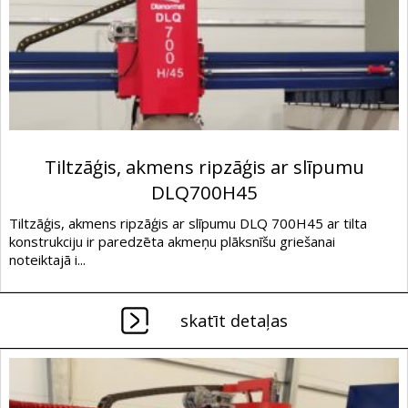
Tiltzāģis, akmens ripzāģis ar slīpumu
DLQ700H45
Tiltzāģis, akmens ripzāģis ar slīpumu DLQ 700H45 ar tilta
konstrukciju ir paredzēta akmeņu plāksnīšu griešanai
noteiktajā i...
skatīt detaļas