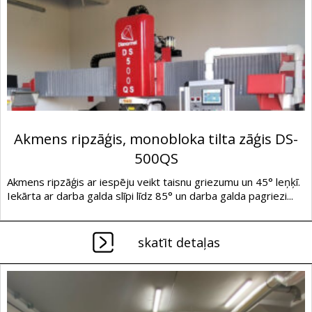
Akmens ripzāģis, monobloka tilta zāģis DS-
500QS
Akmens ripzāģis ar iespēju veikt taisnu griezumu un 45° leņķī.
Iekārta ar darba galda slīpi līdz 85° un darba galda pagriezi...
skatīt detaļas